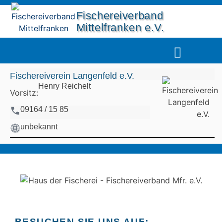
Fischereiverband
Mittelfranken e.V.
UNSERE GEWÄSSER
DIE FISCHERJUG
Fischereiverein Langenfeld e.V.
Henry Reichelt
Vorsitz:
09164 / 15 85
unbekannt
BESUCHEN SIE UNS AUF: