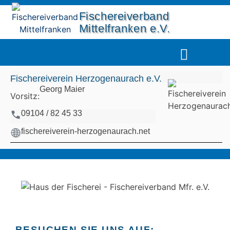
Fischereiverband
Mittelfranken e.V.
UNSERE GEWÄSSER
DIE FISCHERJUG
Fischereiverein Herzogenaurach e.V.
Georg Maier
Vorsitz:
09104 / 82 45 33
fischereiverein-herzogenaurach.net
BESUCHEN SIE UNS AUF: