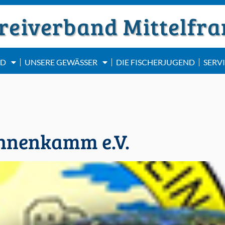
reiverband Mittelfra
ND
UNSERE GEWÄSSER
DIE FISCHERJUGEND
SERV
ahnenkamm e.V.