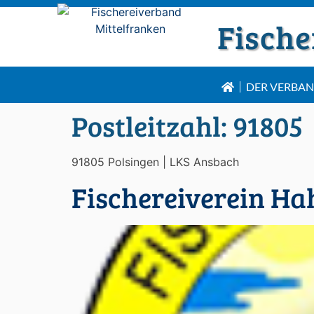
Fische
DER VERBA
Postleitzahl:
91805
91805 Polsingen | LKS Ansbach
Fischereiverein H