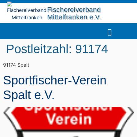
Fischereiverband
Mittelfranken e.V.
UNSERE GEWÄSSER
DIE FISCHERJUG
Postleitzahl:
91174
91174 Spalt
Sportfischer-Verein
Spalt e.V.